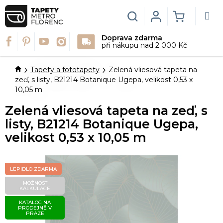
Přejít
na
Hledat
Login
NÁKUPN
obsah
Doprava zdarma
KOŠÍK
při nákupu nad 2 000 Kč
Domů
Tapety a fototapety
Zelená vliesová tapeta na
zeď, s listy, B21214 Botanique Ugepa, velikost 0,53 x
10,05 m
Zelená vliesová tapeta na zeď, s
listy, B21214 Botanique Ugepa,
velikost 0,53 x 10,05 m
LEPIDLO ZDARMA
MOŽNOST
KALKULACE
KATALOG NA
PRODEJNĚ V
PRAZE