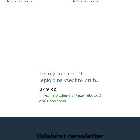
dnů u vás doma
dnů u vás doma
Tekutý koncentrát -
lepidlo na všechny druhy
tapet
249 Kč
Ihned na prodejně v Praze nebo do 3
dnů u vás doma
Odebírat newsletter