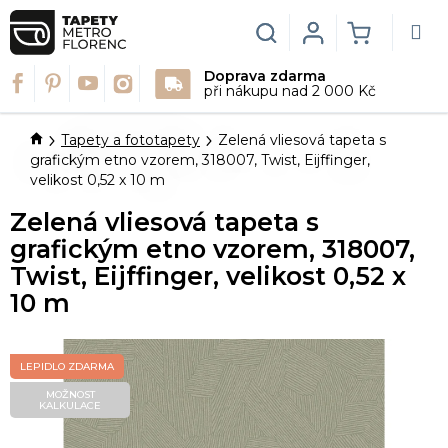
Přejít
na
Hledat
Login
NÁKUPN
obsah
Doprava zdarma
KOŠÍK
při nákupu nad 2 000 Kč
Domů
Tapety a fototapety
Zelená vliesová tapeta s
grafickým etno vzorem, 318007, Twist, Eijffinger,
velikost 0,52 x 10 m
Zelená vliesová tapeta s
grafickým etno vzorem, 318007,
Twist, Eijffinger, velikost 0,52 x
10 m
LEPIDLO ZDARMA
MOŽNOST
KALKULACE