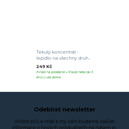
Tekutý koncentrát -
lepidlo na všechny druhy
tapet
249 Kč
Ihned na prodejně v Praze nebo do 3
dnů u vás doma
Odebírat newsletter
Vložte svůj e-mail a my vám budeme zasílat
informace o nových produktech na našem e-