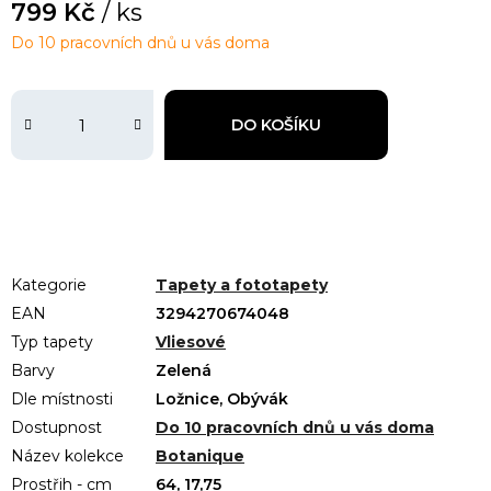
799 Kč
/ ks
Do 10 pracovních dnů u vás doma
DO KOŠÍKU
Kategorie
Tapety a fototapety
EAN
3294270674048
Typ tapety
Vliesové
Barvy
Zelená
Dle místnosti
Ložnice, Obývák
Dostupnost
Do 10 pracovních dnů u vás doma
Název kolekce
Botanique
Prostřih - cm
64, 17,75