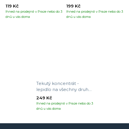
119 Kč
199 Kč
Ihned na prodejně v Praze nebo do 3
Ihned na prodejně v Praze nebo do 3
dnů u vás doma
dnů u vás doma
Tekutý koncentrát -
lepidlo na všechny druhy
tapet
249 Kč
Ihned na prodejně v Praze nebo do 3
dnů u vás doma