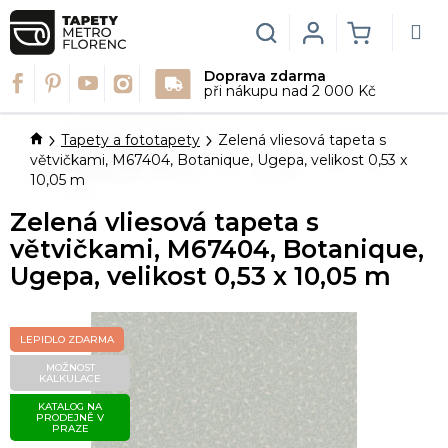
Přejít
na
Hledat
Login
NÁKUPN
obsah
Doprava zdarma
KOŠÍK
při nákupu nad 2 000 Kč
Domů
Tapety a fototapety
Zelená vliesová tapeta s
větvičkami, M67404, Botanique, Ugepa, velikost 0,53 x
10,05 m
Zelená vliesová tapeta s
větvičkami, M67404, Botanique,
Ugepa, velikost 0,53 x 10,05 m
LEPIDLO ZDARMA
MOŽNOST
KALKULACE
KATALOG NA
PRODEJNĚ V
PRAZE