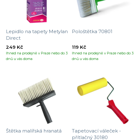
Lepidlo na tapety Metylan
Pološtětka 70801
Direct
249 Kč
119 Kč
Ihned na prodejně v Praze nebo do 3
Ihned na prodejně v Praze nebo do 3
dnů u vás doma
dnů u vás doma
Štětka malířská hranatá
Tapetovací váleček -
přítlačný 30180