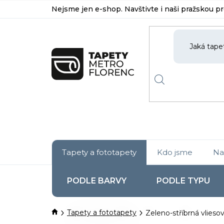
Přejít
Nejsme jen e-shop. Navštivte i naši pražskou p
na
obsah
Tapety a fototapety
Kdo jsme
Na
PODLE BARVY
PODLE TYPU
Domů
Tapety a fototapety
Zeleno-stříbrná vlieso