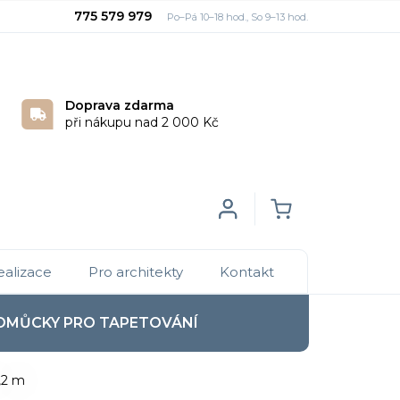
775 579 979
Doprava zdarma
při nákupu nad 2 000 Kč
Login
NÁKUPNÍ
ealizace
Pro architekty
Kontakt
KOŠÍK
OMŮCKY PRO TAPETOVÁNÍ
,2 m