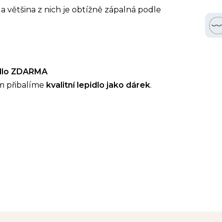
a většina z nich je obtížně zápalná podle
idlo ZDARMA
m přibalíme
kvalitní lepidlo jako dárek
.