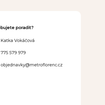
Katka Vokáčová
775 579 979
objednavky
@
metroflorenc.cz