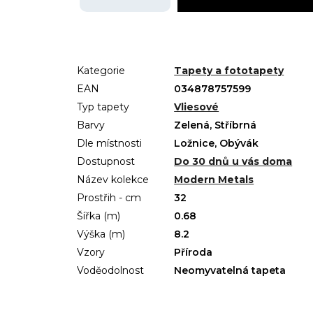
Kategorie
Tapety a fototapety
EAN
034878757599
Typ tapety
Vliesové
Barvy
Zelená, Stříbrná
Dle místnosti
Ložnice, Obývák
Dostupnost
Do 30 dnů u vás doma
Název kolekce
Modern Metals
Prostřih - cm
32
Šířka (m)
0.68
Výška (m)
8.2
Vzory
Příroda
Voděodolnost
Neomyvatelná tapeta