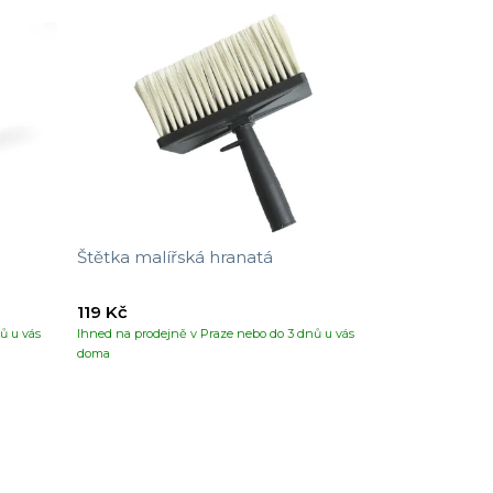
Štětka malířská hranatá
119 Kč
ů u vás
Ihned na prodejně v Praze nebo do 3 dnů u vás
doma