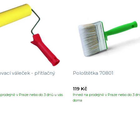
vací váleček - přítlačný
Pološtětka 70801
119 Kč
prodejně v Praze nebo do 3 dnů u vás
Ihned na prodejně v Praze nebo do 3 dn
doma