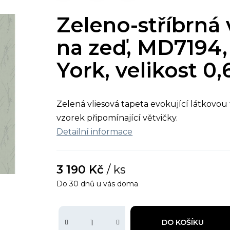
Zeleno-stříbrná 
na zeď, MD7194,
York, velikost 0,
Zelená vliesová tapeta evokující látkovou 
vzorek připomínající větvičky.
Detailní informace
3 190 Kč
/ ks
Do 30 dnů u vás doma
DO KOŠÍKU