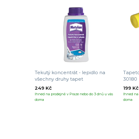
Tekutý koncentrát - lepidlo na
Tapeto
všechny druhy tapet
30180
249 Kč
199 Kč
Ihned na prodejně v Praze nebo do 3 dnů u vás
Ihned na 
doma
doma