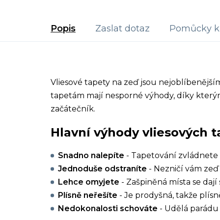
Popis
Zaslat dotaz
Pomůcky k 
Vliesové tapety na zeď jsou nejoblíbenějš
tapetám mají nesporné výhody, díky kterým
začátečník.
Hlavní výhody vliesových t
Snadno nalepíte
- Tapetování zvládnete 
Jednoduše odstraníte
- Nezničí vám zeď 
Lehce omyjete
- Zašpiněná místa se dají 
Plísně neřešíte
- Je prodyšná, takže plísn
Nedokonalosti schováte
- Udělá parádu 