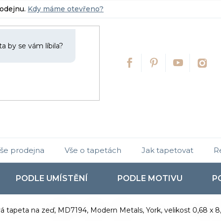
rodejnu.
Kdy máme otevřeno?
še prodejna
Vše o tapetách
Jak tapetovat
R
PODLE UMÍSTĚNÍ
PODLE MOTIVU
P
vá tapeta na zeď, MD7194, Modern Metals, York, velikost 0,68 x 8