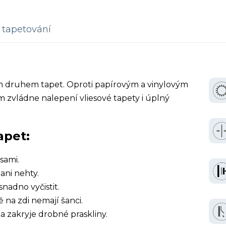
tapetování
ím druhem tapet. Oproti papírovým a vinylovým
 zvládne nalepení vliesové tapety i úplný
apet:
sami.
ani nehty.
snadno vyčistit.
ě na zdi nemají šanci.
a zakryje drobné praskliny.