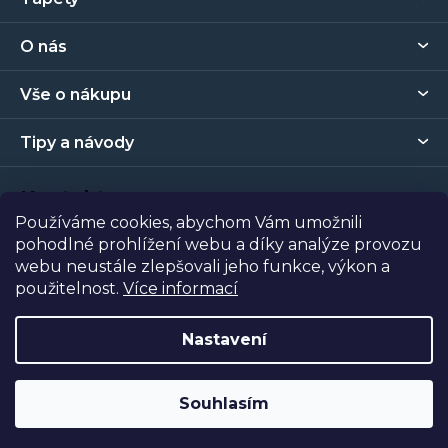
á
p
O nás
a
t
Vše o nákupu
í
Tipy a návody
Kontakt
Používáme cookies, abychom Vám umožnili
pohodlné prohlížení webu a díky analýze provozu
Prodejna
webu neustále zlepšovali jeho funkce, výkon a
použitelnost.
Více informací
Copyright 2026
Tapety Metro Florenc
. Všechna práva
vyhrazena.
Nastavení
Vytvořil Shoptet
| Nakódoval
Shopcode
Souhlasím
Odstoupit od smlouvy