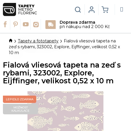
Přejít
na
Hledat
Login
NÁKUPN
obsah
Doprava zdarma
KOŠÍK
při nákupu nad 2 000 Kč
Domů
Tapety a fototapety
Fialová vliesová tapeta na
zeď s rybami, 323002, Explore, Eijffinger, velikost 0,52 x
10 m
Fialová vliesová tapeta na zeď s
rybami, 323002, Explore,
Eijffinger, velikost 0,52 x 10 m
LEPIDLO ZDARMA
MOŽNOST
KALKULACE