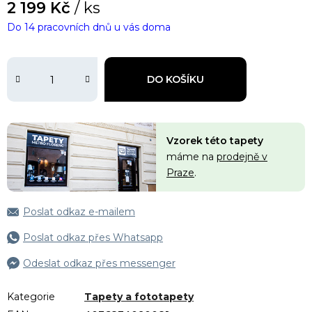
2 199 Kč
/ ks
Do 14 pracovních dnů u vás doma
DO KOŠÍKU
Vzorek této tapety
máme na
prodejně v
Praze
.
Poslat odkaz e-mailem
Poslat odkaz přes Whatsapp
Odeslat odkaz přes messenger
Kategorie
Tapety a fototapety