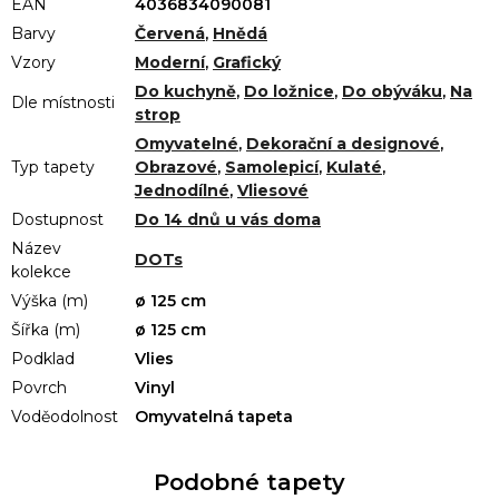
EAN
4036834090081
Barvy
Červená
,
Hnědá
Vzory
Moderní
,
Grafický
Do kuchyně
,
Do ložnice
,
Do obýváku
,
Na
Dle místnosti
strop
Omyvatelné
,
Dekorační a designové
,
Typ tapety
Obrazové
,
Samolepicí
,
Kulaté
,
Jednodílné
,
Vliesové
Dostupnost
Do 14 dnů u vás doma
Název
DOTs
kolekce
Výška (m)
ø 125 cm
Šířka (m)
ø 125 cm
Podklad
Vlies
Povrch
Vinyl
Voděodolnost
Omyvatelná tapeta
Podobné tapety