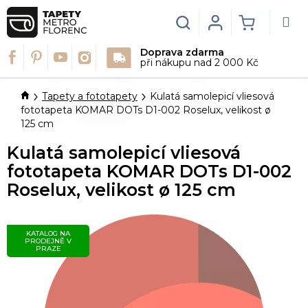
Přejít
na
Hledat
Login
NÁKUPN
obsah
Doprava zdarma
KOŠÍK
při nákupu nad 2 000 Kč
Domů
Tapety a fototapety
Kulatá samolepicí vliesová
fototapeta KOMAR DOTs D1-002 Roselux, velikost ø
125 cm
Kulatá samolepicí vliesová
fototapeta KOMAR DOTs D1-002
Roselux, velikost ø 125 cm
KATALOG NA
PRODEJNĚ V
PRAZE