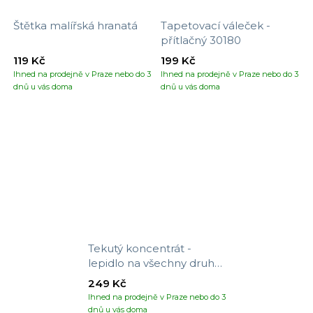
Štětka malířská hranatá
Tapetovací váleček -
přítlačný 30180
119 Kč
199 Kč
Ihned na prodejně v Praze nebo do 3
Ihned na prodejně v Praze nebo do 3
dnů u vás doma
dnů u vás doma
Tekutý koncentrát -
lepidlo na všechny druhy
tapet
249 Kč
Ihned na prodejně v Praze nebo do 3
dnů u vás doma