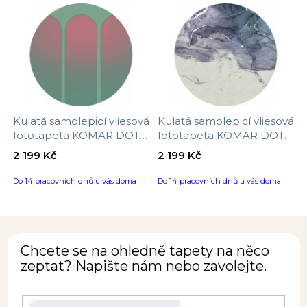
Kulatá samolepicí vliesová
Kulatá samolepicí vliesová
fototapeta KOMAR DOTs
fototapeta KOMAR DOTs
D1-001 Three Doors,
D1-004 Fabled INK,
2 199 Kč
2 199 Kč
velikost ø 125 cm
velikost ø 125 cm
Do 14 pracovních dnů u vás doma
Do 14 pracovních dnů u vás doma
Chcete se na ohledně tapety na něco
zeptat? Napište nám nebo zavolejte.