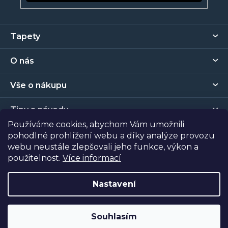
Z
Tapety
á
p
O nás
a
t
Vše o nákupu
í
Tipy a návody
Používáme cookies, abychom Vám umožnili
pohodlné prohlížení webu a díky analýze provozu
Kontakt
webu neustále zlepšovali jeho funkce, výkon a
použitelnost.
Více informací
Prodejna
Nastavení
Copyright 2026
Tapety Metro Florenc
. Všechna práva
vyhrazena.
Souhlasím
Vytvořil Shoptet
| Nakódoval
Shopcode