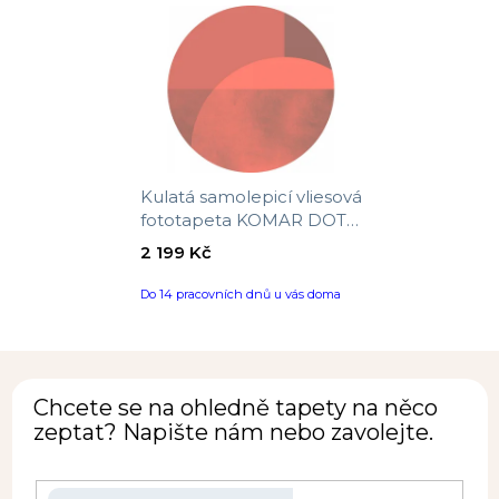
Kulatá samolepicí vliesová
fototapeta KOMAR DOTs
D1-002 Roselux, velikost ø
2 199 Kč
125 cm
Do 14 pracovních dnů u vás doma
Chcete se na ohledně tapety na něco
zeptat? Napište nám nebo zavolejte.