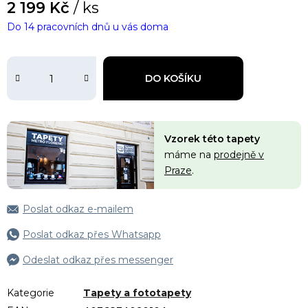
2 199 Kč
/ ks
Do 14 pracovních dnů u vás doma
DO KOŠÍKU
Vzorek této tapety
máme na
prodejně v
Praze
.
Poslat odkaz e-mailem
Poslat odkaz přes Whatsapp
Odeslat odkaz přes messenger
Kategorie
Tapety a fototapety