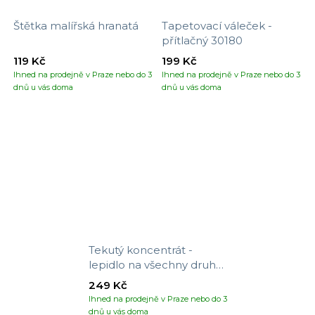
Štětka malířská hranatá
Tapetovací váleček -
přítlačný 30180
119 Kč
199 Kč
Ihned na prodejně v Praze nebo do 3
Ihned na prodejně v Praze nebo do 3
dnů u vás doma
dnů u vás doma
Tekutý koncentrát -
lepidlo na všechny druhy
tapet
249 Kč
Ihned na prodejně v Praze nebo do 3
dnů u vás doma