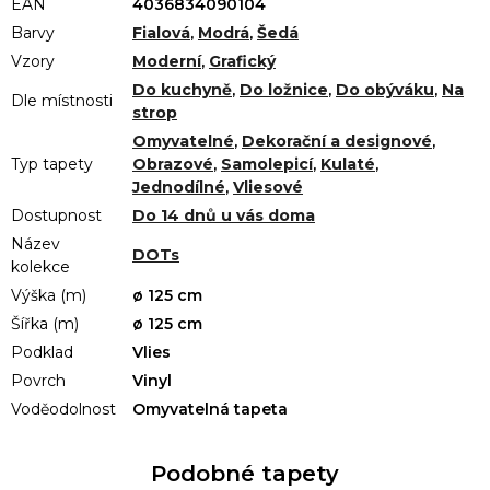
EAN
4036834090104
Barvy
Fialová
,
Modrá
,
Šedá
Vzory
Moderní
,
Grafický
Do kuchyně
,
Do ložnice
,
Do obýváku
,
Na
Dle místnosti
strop
Omyvatelné
,
Dekorační a designové
,
Typ tapety
Obrazové
,
Samolepicí
,
Kulaté
,
Jednodílné
,
Vliesové
Dostupnost
Do 14 dnů u vás doma
Název
DOTs
kolekce
Výška (m)
ø 125 cm
Šířka (m)
ø 125 cm
Podklad
Vlies
Povrch
Vinyl
Voděodolnost
Omyvatelná tapeta
Podobné tapety