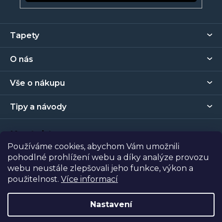
Z
Tapety
á
p
O nás
a
t
Vše o nákupu
í
Tipy a návody
Kontakt
Používáme cookies, abychom Vám umožnili
pohodlné prohlížení webu a díky analýze provozu
Prodejna
webu neustále zlepšovali jeho funkce, výkon a
použitelnost.
Více informací
Copyright 2026
Tapety Metro Florenc
. Všechna práva
vyhrazena.
Nastavení
Vytvořil Shoptet
| Nakódoval
Shopcode