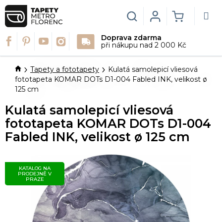
Přejít
na
Hledat
Login
NÁKUPN
obsah
Doprava zdarma
KOŠÍK
při nákupu nad 2 000 Kč
Domů
Tapety a fototapety
Kulatá samolepicí vliesová
fototapeta KOMAR DOTs D1-004 Fabled INK, velikost ø
125 cm
Kulatá samolepicí vliesová
fototapeta KOMAR DOTs D1-004
Fabled INK, velikost ø 125 cm
KATALOG NA
PRODEJNĚ V
PRAZE