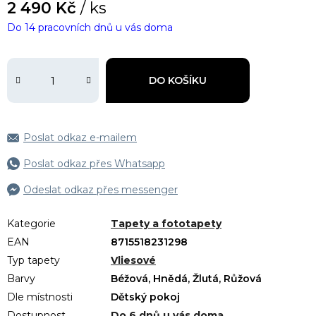
2 490 Kč
/ ks
Do 14 pracovních dnů u vás doma
DO KOŠÍKU
Poslat odkaz e-mailem
Poslat odkaz přes Whatsapp
Odeslat odkaz přes messenger
Kategorie
Tapety a fototapety
EAN
8715518231298
Typ tapety
Vliesové
Barvy
Béžová, Hnědá, Žlutá, Růžová
Dle místnosti
Dětský pokoj
Dostupnost
Do 6 dnů u vás doma