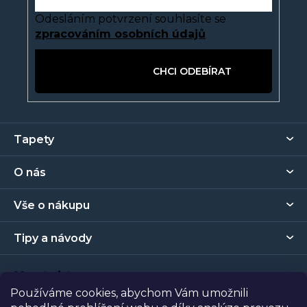
Odesláním potvrzení souhlasíte se
zpracováním osobních údajů
PŘIHLÁSIT SE
Z
Tapety
á
p
O nás
a
t
Vše o nákupu
í
Tipy a návody
Kontakt
Používáme cookies, abychom Vám umožnili