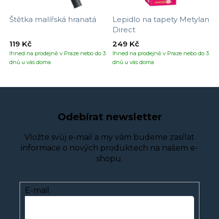
Štětka malířská hranatá
Lepidlo na tapety Metylan
Direct
119 Kč
249 Kč
Ihned na prodejně v Praze nebo do 3
Ihned na prodejně v Praze nebo do 3
dnů u vás doma
dnů u vás doma
Odebírat newsletter
Vložte svůj e-mail a my vám budeme zasílat
informace o nových produktech na našem e-
shopu.
E-mail