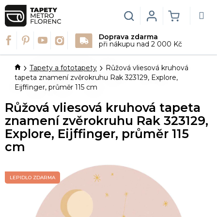
Přejít
na
Hledat
Login
NÁKUPN
obsah
Doprava zdarma
KOŠÍK
při nákupu nad 2 000 Kč
Domů
Tapety a fototapety
Růžová vliesová kruhová
tapeta znamení zvěrokruhu Rak 323129, Explore,
Eijffinger, průměr 115 cm
Růžová vliesová kruhová tapeta
znamení zvěrokruhu Rak 323129,
Explore, Eijffinger, průměr 115
cm
LEPIDLO ZDARMA