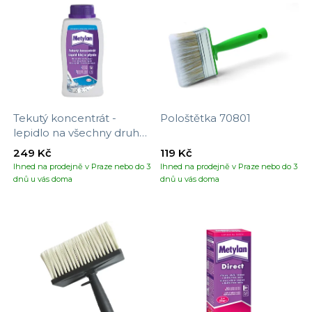
Tekutý koncentrát -
Pološtětka 70801
lepidlo na všechny druhy
tapet
249 Kč
119 Kč
Ihned na prodejně v Praze nebo do 3
Ihned na prodejně v Praze nebo do 3
dnů u vás doma
dnů u vás doma