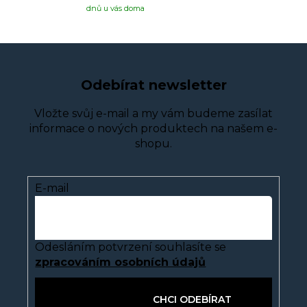
dnů u vás doma
Odebírat newsletter
Vložte svůj e-mail a my vám budeme zasílat
informace o nových produktech na našem e-
shopu.
E-mail
Odesláním potvrzení souhlasíte se
zpracováním osobních údajů
PŘIHLÁSIT SE