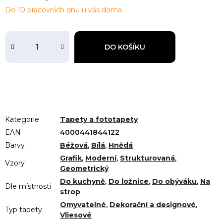
Do 10 pracovních dnů u vás doma
DO KOŠÍKU
Kategorie
Tapety a fototapety
EAN
4000441844122
Barvy
Béžová
,
Bílá
,
Hnědá
Grafik
,
Moderní
,
Strukturovaná
,
Vzory
Geometrický
Do kuchyně
,
Do ložnice
,
Do obýváku
,
Na
Dle místnosti
strop
Omyvatelné
,
Dekorační a designové
,
Typ tapety
Vliesové