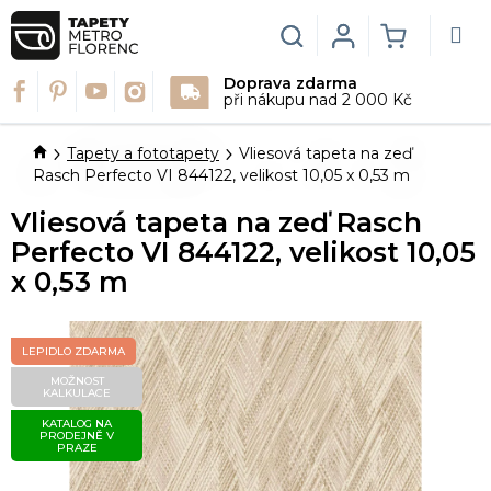
Přejít
na
Hledat
Login
NÁKUPN
obsah
Doprava zdarma
KOŠÍK
při nákupu nad 2 000 Kč
Domů
Tapety a fototapety
Vliesová tapeta na zeď
Rasch Perfecto VI 844122, velikost 10,05 x 0,53 m
Vliesová tapeta na zeď Rasch
Perfecto VI 844122, velikost 10,05
x 0,53 m
LEPIDLO ZDARMA
MOŽNOST
KALKULACE
KATALOG NA
PRODEJNĚ V
PRAZE