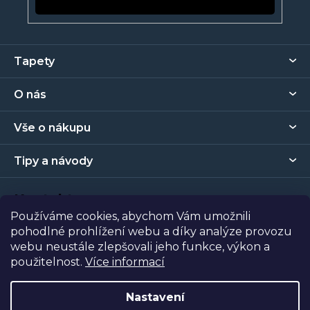
Z
Tapety
á
p
O nás
a
t
Vše o nákupu
í
Tipy a návody
Kontakt
Používáme cookies, abychom Vám umožnili
pohodlné prohlížení webu a díky analýze provozu
Prodejna
webu neustále zlepšovali jeho funkce, výkon a
použitelnost.
Více informací
Copyright 2026
Tapety Metro Florenc
. Všechna práva
vyhrazena.
Nastavení