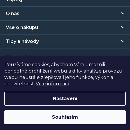
á
p
O nás
a
t
Vše o nákupu
í
Tipy a návody
Kontakt
Používáme cookies, abychom Vám umožnili
pohodlné prohlížení webu a díky analýze provozu
Prodejna
webu neustále zlepšovali jeho funkce, výkon a
použitelnost.
Více informací
Copyright 2026
Tapety Metro Florenc
. Všechna práva
vyhrazena.
Nastavení
Vytvořil Shoptet
| Nakódoval
Shopcode
Souhlasím
Odstoupit od smlouvy