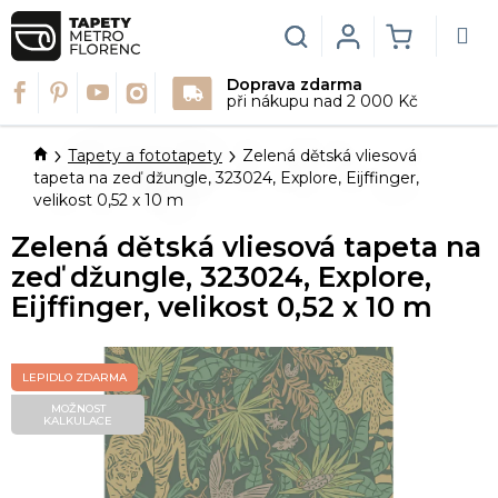
Přejít
na
Hledat
Login
NÁKUPN
obsah
Doprava zdarma
KOŠÍK
při nákupu nad 2 000 Kč
Domů
Tapety a fototapety
Zelená dětská vliesová
tapeta na zeď džungle, 323024, Explore, Eijffinger,
velikost 0,52 x 10 m
Zelená dětská vliesová tapeta na
zeď džungle, 323024, Explore,
Eijffinger, velikost 0,52 x 10 m
LEPIDLO ZDARMA
MOŽNOST
KALKULACE