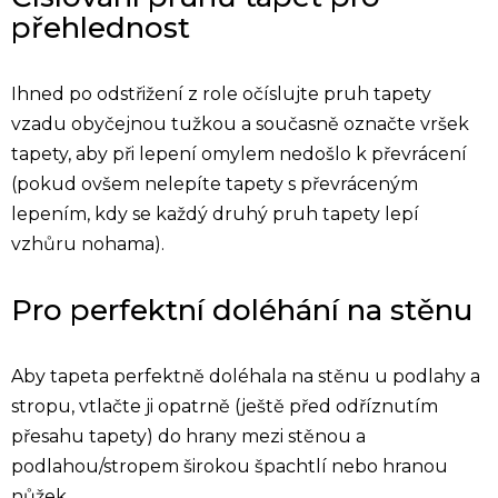
přehlednost
Ihned po odstřižení z role očíslujte pruh tapety
vzadu obyčejnou tužkou a současně označte vršek
tapety, aby při lepení omylem nedošlo k převrácení
(pokud ovšem nelepíte tapety s převráceným
lepením, kdy se každý druhý pruh tapety lepí
vzhůru nohama).
Pro perfektní doléhání na stěnu
Aby tapeta perfektně doléhala na stěnu u podlahy a
stropu, vtlačte ji opatrně (ještě před odříznutím
přesahu tapety) do hrany mezi stěnou a
podlahou/stropem širokou špachtlí nebo hranou
nůžek.