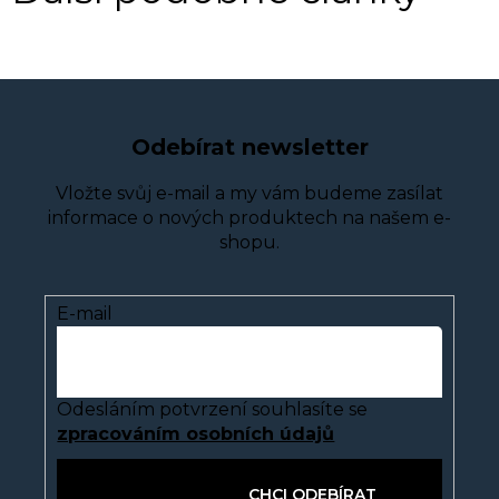
Odebírat newsletter
Vložte svůj e-mail a my vám budeme zasílat
informace o nových produktech na našem e-
shopu.
E-mail
Odesláním potvrzení souhlasíte se
zpracováním osobních údajů
PŘIHLÁSIT SE