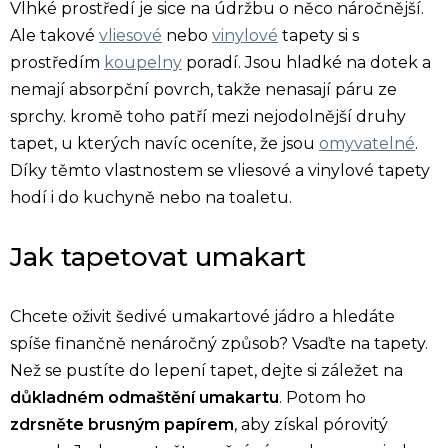
Vlhké prostředí je sice na údržbu o něco náročnější.
Ale takové
vliesové
nebo
vinylové
tapety si s
prostředím
koupelny
poradí. Jsou hladké na dotek a
nemají absorpční povrch, takže nenasají páru ze
sprchy. kromě toho patří mezi nejodolnější druhy
tapet, u kterých navíc oceníte, že jsou
omyvatelné
.
Díky těmto vlastnostem se vliesové a vinylové tapety
hodí i do kuchyně nebo na toaletu.
Jak tapetovat umakart
Chcete oživit šedivé umakartové jádro a hledáte
spíše finančně nenáročný způsob? Vsaďte na tapety.
Než se pustíte do lepení tapet, dejte si záležet na
důkladném odmaštění umakartu
. Potom ho
zdrsněte brusným papírem
, aby získal pórovitý