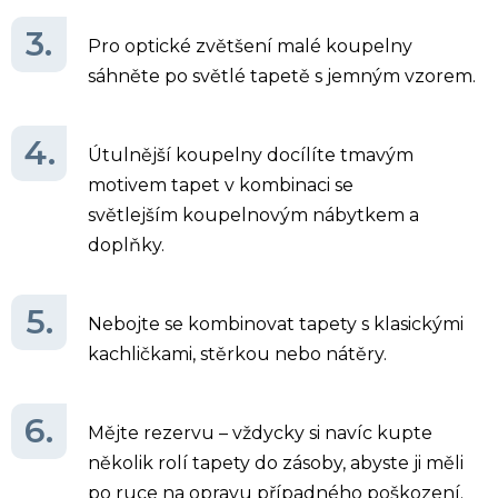
Pro optické zvětšení malé koupelny
sáhněte po světlé tapetě s jemným vzorem.
Útulnější koupelny docílíte tmavým
motivem tapet v kombinaci se
světlejším
koupelnovým nábytkem
a
doplňky.
Nebojte se kombinovat tapety s klasickými
kachličkami, stěrkou nebo nátěry.
Mějte rezervu – vždycky si navíc kupte
několik rolí tapety do zásoby, abyste ji měli
po ruce na opravu případného poškození.