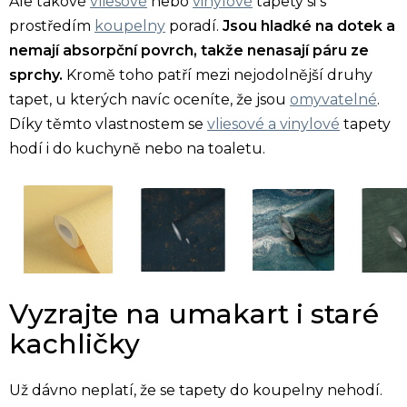
Ale takové
vliesové
nebo
vinylové
tapety si s
prostředím
koupelny
poradí.
Jsou hladké na dotek a
nemají absorpční povrch, takže nenasají páru ze
sprchy.
Kromě toho patří mezi nejodolnější druhy
tapet, u kterých navíc oceníte, že jsou
omyvatelné
.
Díky těmto vlastnostem se
vliesové a vinylové
tapety
hodí i do kuchyně nebo na toaletu.
Vyzrajte na umakart i staré
kachličky
Už dávno neplatí, že se tapety do koupelny nehodí.