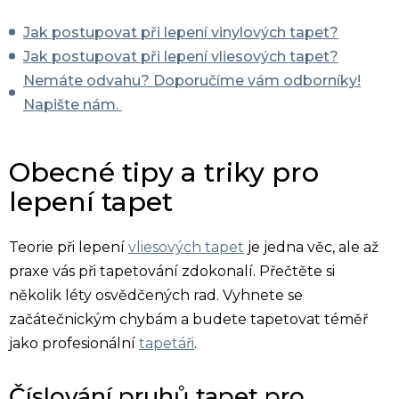
Jak
postupovat při lepení vinylových tapet?
Jak postupovat při lepení vliesových tapet?
Nemáte odvahu? Doporučíme vám odborníky!
Napište nám.
Obecné tipy a triky pro
lepení tapet
Teorie při lepení
vliesových tapet
je jedna věc, ale až
praxe vás při tapetování zdokonalí. Přečtěte si
několik léty osvědčených rad. Vyhnete se
začátečnickým chybám a budete tapetovat téměř
jako profesionální
tapetáři
.
Číslování pruhů tapet pro