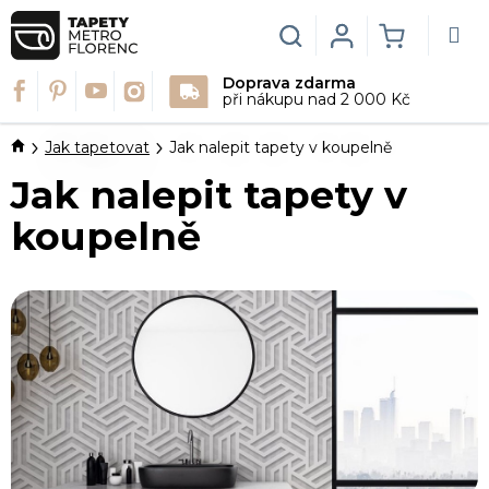
Přejít
na
Hledat
Login
NÁKUPN
obsah
Doprava zdarma
KOŠÍK
při nákupu nad 2 000 Kč
Domů
Jak tapetovat
Jak nalepit tapety v koupelně
Jak nalepit tapety v
koupelně