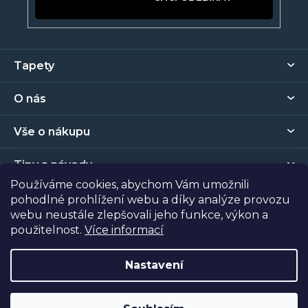
Z
Tapety
á
p
O nás
a
t
Vše o nákupu
í
Tipy a návody
Používáme cookies, abychom Vám umožnili
pohodlné prohlížení webu a díky analýze provozu
Kontakt
webu neustále zlepšovali jeho funkce, výkon a
použitelnost.
Více informací
Prodejna
Nastavení
Copyright 2026
Tapety Metro Florenc
. Všechna práva
vyhrazena.